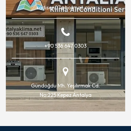
sadisen07@hotmail.com
+90 536 647 0303
Gündoğdu Mh. Yeşilırmak Cd.
No:225 Kepez Antalya