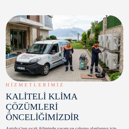
HIZMETLERIMIZ
KALİTELİ KLİMA
ÇÖZÜMLERİ
ÖNCELİĞİMİZDİR
Antalya’nın sıcak ikliminde yaşam ve çalışma alanlarınız için